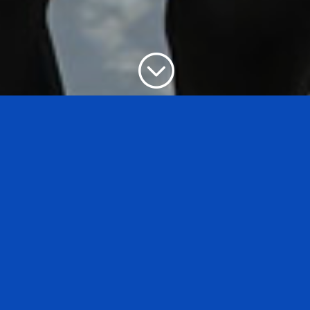
;
Silahkan baca aturan Transfer BIB
Setelah itu untuk proses transfer BIB bisa
menghubungi admin:
Hubungi Admin Transfer BIB